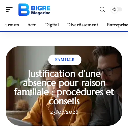
4 roues
Actu
Digital
Divertissement
Entrepris
FAMILLE
Justification d’une
absence pour raison
familiale : procédures et
conseils
25/07/2026