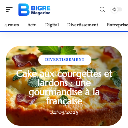
4 roues
Actu
Digital
Divertissement
Entrepris
DIVERTISSEMENT
Cake aux courgettes et
lardons : une
gourmandise à la
française
04/03/2025