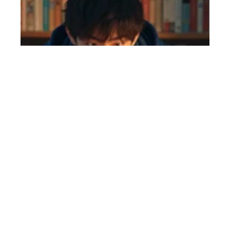
One Piece 1127 scan : que disent les
premières reviews du chapitre ?