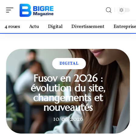
4 roues
Actu
Digital
Divertissement
Entrepris
DIGITAL
Fusov en 2026 :
évolution du site,
changements et
nouveautés
10/06/2026