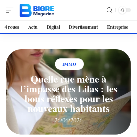
4 roues
Actu
Digital
Divertissement
Entreprise
IMMO
Quelle rue mène à
l’impasse des Lilas : les
bons réflexes pour les
nouveaux habitants
26/06/2026