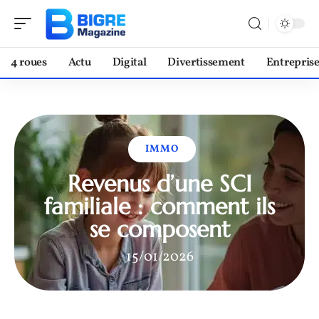
4 roues
Actu
Digital
Divertissement
Entrepris
IMMO
Revenus d’une SCI
familiale : comment ils
se composent
15/01/2026