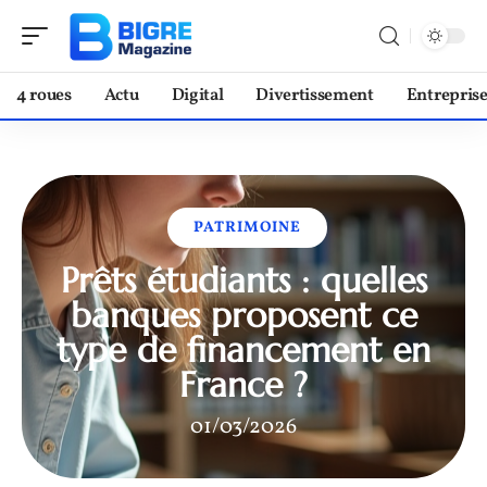
4 roues
Actu
Digital
Divertissement
Entrepris
PATRIMOINE
Prêts étudiants : quelles
banques proposent ce
type de financement en
France ?
01/03/2026