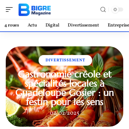
4 roues
Actu
Digital
Divertissement
Entrepris
DIVERTISSEMENT
Gastronomie créole et
spécialités locales à
Guadeloupe Gosier : un
festin pour les sens
02/02/2025