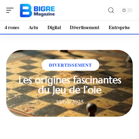
4 roues
Actu
Digital
Divertissement
Entreprise
DIVERTISSEMENT
Les origines fascinantes
du Jeu de l’oie
30/09/2025