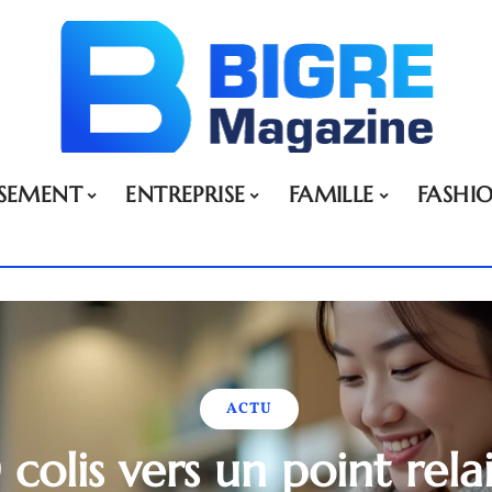
SSEMENT
ENTREPRISE
FAMILLE
FASHI
ACTU
 colis vers un point relai