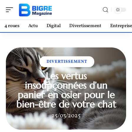
4 roues
Actu
Digital
Divertissement
Entrepris
DIVERTISSEMENT
Les vertus
insoupçonnées d’un
panier en osier pour le
bien-être de votre chat
25/03/2025