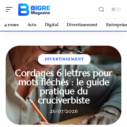
4 roues
Actu
Digital
Divertissement
Entrepris
DIVERTISSEMENT
Cordages 6 lettres pour
mots fléchés : le guide
pratique du
cruciverbiste
26/07/2026