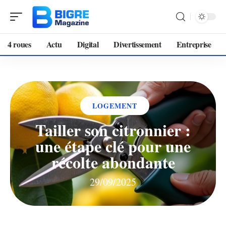
4 roues
Actu
Digital
Divertissement
Entreprise
LOGEMENT
Tailler son citronnier :
une étape clé pour une
récolte abondante
29/09/2025