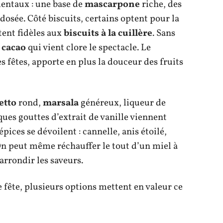
mentaux : une base de
mascarpone
riche, des
dosée. Côté biscuits, certains optent pour la
stent fidèles aux
biscuits à la cuillère
. Sans
e
cacao
qui vient clore le spectacle. Le
 fêtes, apporte en plus la douceur des fruits
etto
rond,
marsala
généreux, liqueur de
ques gouttes d’extrait de vanille viennent
pices se dévoilent : cannelle, anis étoilé,
On peut même réchauffer le tout d’un miel à
rrondir les saveurs.
 fête, plusieurs options mettent en valeur ce