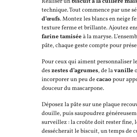
Réaliser un
biscuit à la cuillère ma
technique. Tout commence par une sé
d’œufs
. Montez les blancs en neige fe
texture ferme et brillante. Ajoutez en
farine tamisée
à la maryse. L’ensembl
pâte, chaque geste compte pour préserv
Pour ceux qui aiment personnaliser leur
des
zestes d’agrumes
, de la
vanille
o
incorporer un peu de
cacao
pour appor
douceur du mascarpone.
Déposez la pâte sur une plaque recou
douille, puis saupoudrez généreuse
surveillez : la croûte doit rester fine
dessécherait le biscuit, un temps de 