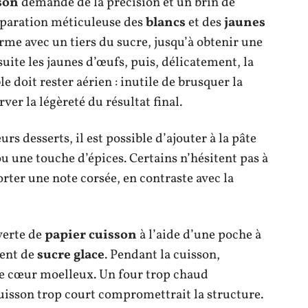
ison
demande de la précision et un brin de
paration méticuleuse des
blancs
et des
jaunes
rme avec un tiers du sucre, jusqu’à obtenir une
suite les jaunes d’œufs, puis, délicatement, la
e doit rester aérien : inutile de brusquer la
er la légèreté du résultat final.
s desserts, il est possible d’ajouter à la pâte
u une touche d’épices. Certains n’hésitent pas à
ter une note corsée, en contraste avec la
verte de
papier cuisson
à l’aide d’une poche à
ment de
sucre glace
. Pendant la cuisson,
, le cœur moelleux. Un four trop chaud
cuisson trop court compromettrait la structure.