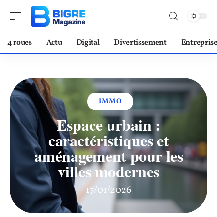
4 roues
Actu
Digital
Divertissement
Entrepris
IMMO
Espace urbain :
caractéristiques et
aménagement pour les
villes modernes
17/01/2026