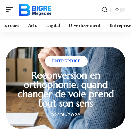
4 roues
Actu
Digital
Divertissement
Entrepris
ENTREPRISE
Reconversion en
orthophonie, quand
changer de voie prend
tout son sens
02/06/2026