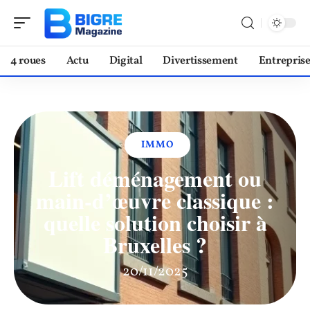
4 roues
Actu
Digital
Divertissement
Entrepris
IMMO
Lift déménagement ou
main-d’œuvre classique :
quelle solution choisir à
Bruxelles ?
20/11/2025