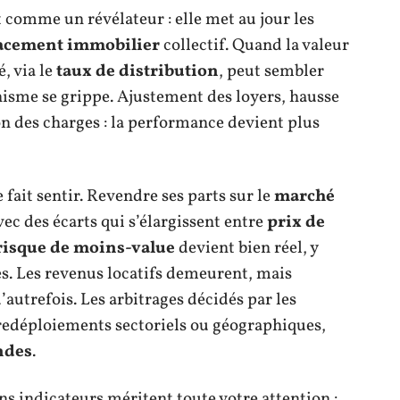
 comme un révélateur : elle met au jour les
acement immobilier
collectif. Quand la valeur
é, via le
taux de distribution
, peut sembler
anisme se grippe. Ajustement des loyers, hausse
on des charges : la performance devient plus
se fait sentir. Revendre ses parts sur le
marché
ec des écarts qui s’élargissent entre
prix de
risque de moins-value
devient bien réel, y
s. Les revenus locatifs demeurent, mais
d’autrefois. Les arbitrages décidés par les
, redéploiements sectoriels ou géographiques,
ndes
.
ns indicateurs méritent toute votre attention :