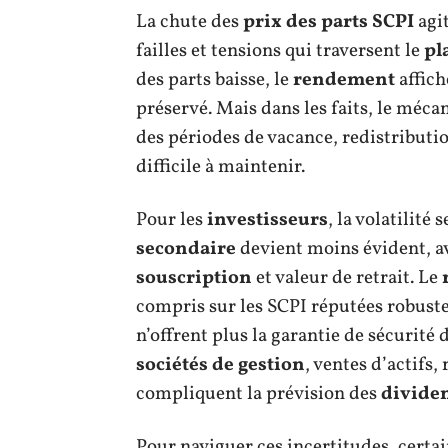
La chute des
prix des parts SCPI
agit
failles et tensions qui traversent le
pl
des parts baisse, le
rendement
affich
préservé. Mais dans les faits, le méc
des périodes de vacance, redistributi
difficile à maintenir.
Pour les
investisseurs
, la volatilité 
secondaire
devient moins évident, av
souscription
et valeur de retrait. Le
compris sur les SCPI réputées robuste
n’offrent plus la garantie de sécurité 
sociétés de gestion
, ventes d’actifs
compliquent la prévision des
divide
Pour naviguer ces incertitudes, certai