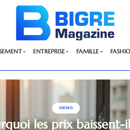
SSEMENT
ENTREPRISE
FAMILLE
FASHI
IMMO
rquoi les prix baissent-i