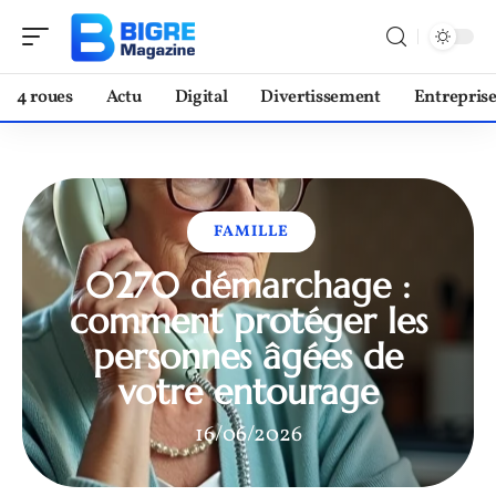
4 roues
Actu
Digital
Divertissement
Entrepris
FAMILLE
0270 démarchage :
comment protéger les
personnes âgées de
votre entourage
16/06/2026