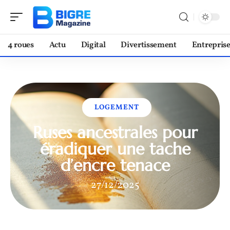
4 roues
Actu
Digital
Divertissement
Entrepris
LOGEMENT
Ruses ancestrales pour
éradiquer une tache
d’encre tenace
27/12/2025